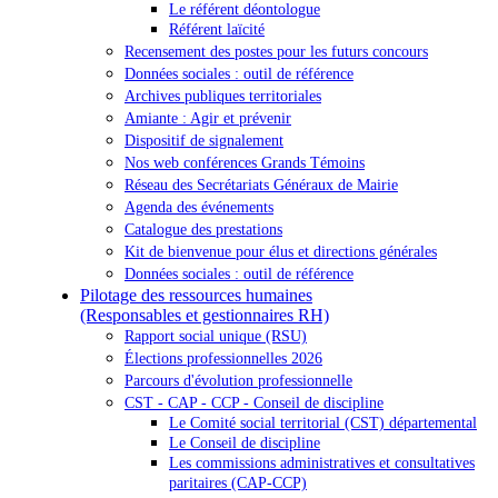
Le référent déontologue
Référent laïcité
Recensement des postes pour les futurs concours
Données sociales : outil de référence
Archives publiques territoriales
Amiante : Agir et prévenir
Dispositif de signalement
Nos web conférences Grands Témoins
Réseau des Secrétariats Généraux de Mairie
Agenda des événements
Catalogue des prestations
Kit de bienvenue pour élus et directions générales
Données sociales : outil de référence
Pilotage des ressources humaines
(Responsables et gestionnaires RH)
Rapport social unique (RSU)
Élections professionnelles 2026
Parcours d'évolution professionnelle
CST - CAP - CCP - Conseil de discipline
Le Comité social territorial (CST) départemental
Le Conseil de discipline
Les commissions administratives et consultatives
paritaires (CAP-CCP)