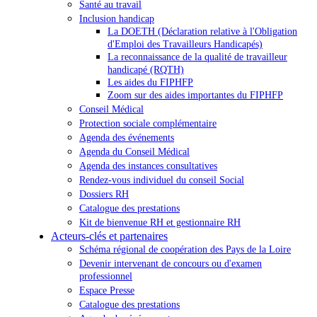
Santé au travail
Inclusion handicap
La DOETH (Déclaration relative à l'Obligation
d'Emploi des Travailleurs Handicapés)
La reconnaissance de la qualité de travailleur
handicapé (RQTH)
Les aides du FIPHFP
Zoom sur des aides importantes du FIPHFP
Conseil Médical
Protection sociale complémentaire
Agenda des événements
Agenda du Conseil Médical
Agenda des instances consultatives
Rendez-vous individuel du conseil Social
Dossiers RH
Catalogue des prestations
Kit de bienvenue RH et gestionnaire RH
Acteurs-clés et partenaires
Schéma régional de coopération des Pays de la Loire
Devenir intervenant de concours ou d'examen
professionnel
Espace Presse
Catalogue des prestations