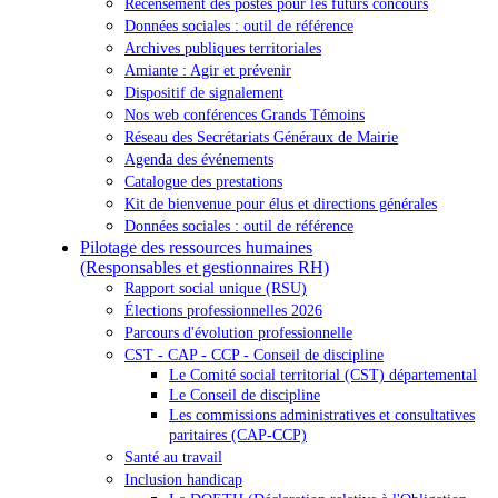
Recensement des postes pour les futurs concours
Données sociales : outil de référence
Archives publiques territoriales
Amiante : Agir et prévenir
Dispositif de signalement
Nos web conférences Grands Témoins
Réseau des Secrétariats Généraux de Mairie
Agenda des événements
Catalogue des prestations
Kit de bienvenue pour élus et directions générales
Données sociales : outil de référence
Pilotage des ressources humaines
(Responsables et gestionnaires RH)
Rapport social unique (RSU)
Élections professionnelles 2026
Parcours d'évolution professionnelle
CST - CAP - CCP - Conseil de discipline
Le Comité social territorial (CST) départemental
Le Conseil de discipline
Les commissions administratives et consultatives
paritaires (CAP-CCP)
Santé au travail
Inclusion handicap