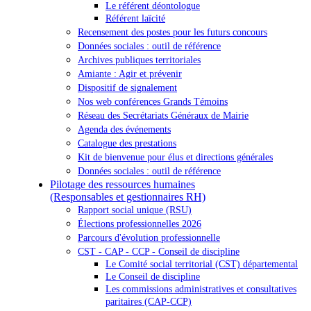
Le référent déontologue
Référent laïcité
Recensement des postes pour les futurs concours
Données sociales : outil de référence
Archives publiques territoriales
Amiante : Agir et prévenir
Dispositif de signalement
Nos web conférences Grands Témoins
Réseau des Secrétariats Généraux de Mairie
Agenda des événements
Catalogue des prestations
Kit de bienvenue pour élus et directions générales
Données sociales : outil de référence
Pilotage des ressources humaines
(Responsables et gestionnaires RH)
Rapport social unique (RSU)
Élections professionnelles 2026
Parcours d'évolution professionnelle
CST - CAP - CCP - Conseil de discipline
Le Comité social territorial (CST) départemental
Le Conseil de discipline
Les commissions administratives et consultatives
paritaires (CAP-CCP)