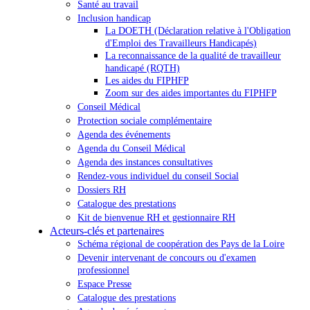
Santé au travail
Inclusion handicap
La DOETH (Déclaration relative à l'Obligation
d'Emploi des Travailleurs Handicapés)
La reconnaissance de la qualité de travailleur
handicapé (RQTH)
Les aides du FIPHFP
Zoom sur des aides importantes du FIPHFP
Conseil Médical
Protection sociale complémentaire
Agenda des événements
Agenda du Conseil Médical
Agenda des instances consultatives
Rendez-vous individuel du conseil Social
Dossiers RH
Catalogue des prestations
Kit de bienvenue RH et gestionnaire RH
Acteurs-clés et partenaires
Schéma régional de coopération des Pays de la Loire
Devenir intervenant de concours ou d'examen
professionnel
Espace Presse
Catalogue des prestations