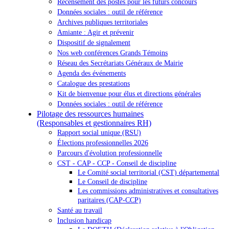
Recensement des postes pour les futurs concours
Données sociales : outil de référence
Archives publiques territoriales
Amiante : Agir et prévenir
Dispositif de signalement
Nos web conférences Grands Témoins
Réseau des Secrétariats Généraux de Mairie
Agenda des événements
Catalogue des prestations
Kit de bienvenue pour élus et directions générales
Données sociales : outil de référence
Pilotage des ressources humaines
(Responsables et gestionnaires RH)
Rapport social unique (RSU)
Élections professionnelles 2026
Parcours d'évolution professionnelle
CST - CAP - CCP - Conseil de discipline
Le Comité social territorial (CST) départemental
Le Conseil de discipline
Les commissions administratives et consultatives
paritaires (CAP-CCP)
Santé au travail
Inclusion handicap