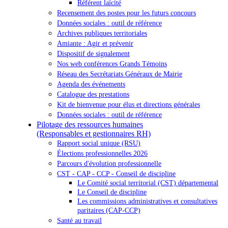
Référent laïcité
Recensement des postes pour les futurs concours
Données sociales : outil de référence
Archives publiques territoriales
Amiante : Agir et prévenir
Dispositif de signalement
Nos web conférences Grands Témoins
Réseau des Secrétariats Généraux de Mairie
Agenda des événements
Catalogue des prestations
Kit de bienvenue pour élus et directions générales
Données sociales : outil de référence
Pilotage des ressources humaines
(Responsables et gestionnaires RH)
Rapport social unique (RSU)
Élections professionnelles 2026
Parcours d'évolution professionnelle
CST - CAP - CCP - Conseil de discipline
Le Comité social territorial (CST) départemental
Le Conseil de discipline
Les commissions administratives et consultatives
paritaires (CAP-CCP)
Santé au travail