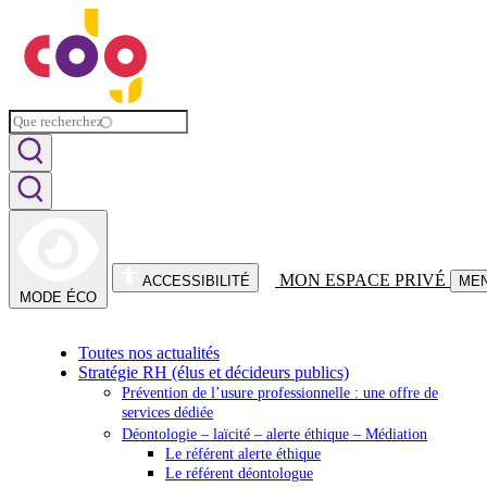
MON ESPACE PRIVÉ
ACCESSIBILITÉ
ME
MODE ÉCO
Toutes nos actualités
Stratégie RH (élus et décideurs publics)
Prévention de l’usure professionnelle : une offre de
services dédiée
Déontologie – laïcité – alerte éthique – Médiation
Le référent alerte éthique
Le référent déontologue