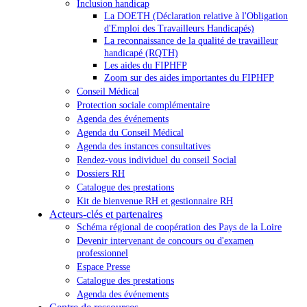
Inclusion handicap
La DOETH (Déclaration relative à l'Obligation
d'Emploi des Travailleurs Handicapés)
La reconnaissance de la qualité de travailleur
handicapé (RQTH)
Les aides du FIPHFP
Zoom sur des aides importantes du FIPHFP
Conseil Médical
Protection sociale complémentaire
Agenda des événements
Agenda du Conseil Médical
Agenda des instances consultatives
Rendez-vous individuel du conseil Social
Dossiers RH
Catalogue des prestations
Kit de bienvenue RH et gestionnaire RH
Acteurs-clés et partenaires
Schéma régional de coopération des Pays de la Loire
Devenir intervenant de concours ou d'examen
professionnel
Espace Presse
Catalogue des prestations
Agenda des événements